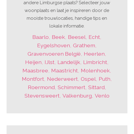
andere Limburgse plaats? Selecteer jouw
woonplaats en laat je inspireren door de
mooiste trouwlocaties, handige tips en
lokale informatie.
Baarlo
,
Beek
,
Beesel
,
Echt
,
Eygelshoven
,
Grathem
,
Gravenvoeren België
,
Heerlen
,
Heijen
,
IJlst
,
Landelijk
,
Limbricht
,
Maasbree
,
Maastricht
,
Molenhoek
,
Montfort
,
Nederweert
,
Ospel
,
Puth
,
Roermond
,
Schimmert
,
Sittard
,
Stevensweert
,
Valkenburg
,
Venlo