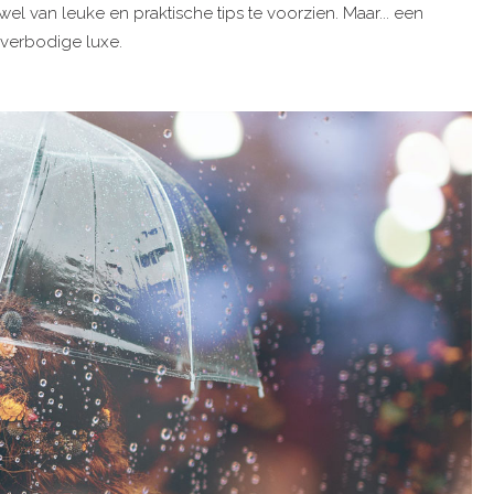
el van leuke en praktische tips te voorzien. Maar... een
verbodige luxe.