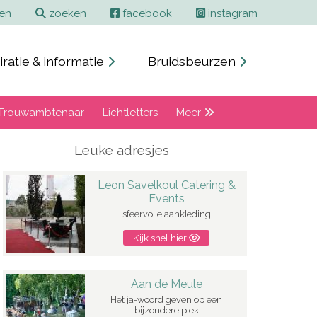
ren
zoeken
facebook
instagram
iratie & informatie
Bruidsbeurzen
Trouwambtenaar
Lichtletters
Meer
Leuke adresjes
Leon Savelkoul Catering &
Events
sfeervolle aankleding
Kijk snel hier
Aan de Meule
Het ja-woord geven op een
bijzondere plek