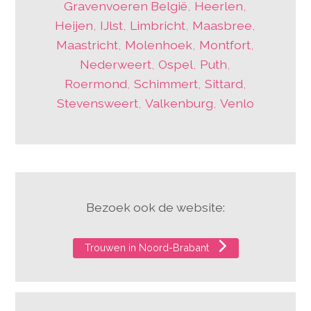
Gravenvoeren België
,
Heerlen
,
Heijen
,
IJlst
,
Limbricht
,
Maasbree
,
Maastricht
,
Molenhoek
,
Montfort
,
Nederweert
,
Ospel
,
Puth
,
Roermond
,
Schimmert
,
Sittard
,
Stevensweert
,
Valkenburg
,
Venlo
Bezoek ook de website:
Trouwen in Noord-Brabant