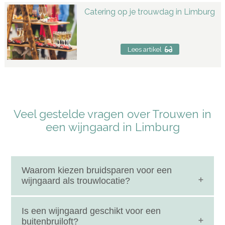
Catering op je trouwdag in Limburg
Lees artikel
Veel gestelde vragen over Trouwen in
een wijngaard in Limburg
Waarom kiezen bruidsparen voor een
wijngaard als trouwlocatie?
Een wijngaard heeft een unieke sfeer die je in
Is een wijngaard geschikt voor een
Nederland niet snel ergens anders vindt. De
buitenbruiloft?