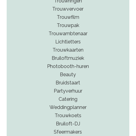
Trouwringen
en goed eten, wat perfect aansluit bij de
Trouwvervoer
ontspannen sfeer van een wijngaardbruiloft.
Trouwfilm
Trouwpak
Trouwambtenaar
Lichtletters
Trouwkaarten
Bruiloftmuziek
Photobooth-huren
Beauty
Bruidstaart
Partyverhuur
Catering
Weddingplanner
Trouwkoets
Bruiloft-DJ
Sfeermakers