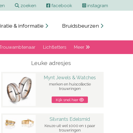
ren
zoeken
facebook
instagram
iratie & informatie
Bruidsbeurzen
Trouwambtenaar
Lichtletters
Meer
Leuke adresjes
Mynt Jewels & Watches
merken en huiscollectie
trouwringen
Kijk snel hier
Silvrants Edelsmid
Keuze uit wel 1000 en 1 paar
trouwringen