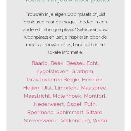
Trouwen in je eigen woonplaats of juist
benieuwd naar de mogelijkheden in een
andere Limburgse plaats? Selecteer jouw
woonplaats en laat je inspireren door de
mooiste trouwlocaties, handige tips en
lokale informatie.
Baarlo
,
Beek
,
Beesel
,
Echt
,
Eygelshoven
,
Grathem
,
Gravenvoeren België
,
Heerlen
,
Heijen
,
IJlst
,
Limbricht
,
Maasbree
,
Maastricht
,
Molenhoek
,
Montfort
,
Nederweert
,
Ospel
,
Puth
,
Roermond
,
Schimmert
,
Sittard
,
Stevensweert
,
Valkenburg
,
Venlo